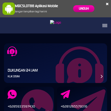
×
MBCSLOT88 Aplikasi Mobile
UNDUH
Jangan tampilkan lagi hari ini
DUKUNGAN 24 JAM
KLIK DISINI
+6285933597430
+6281265579316