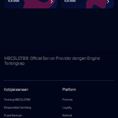
KLIK DISINI
KLIK DISINI
MBCSLOT88: Official Server Provider dengan Engine
Terlengkap
Kebijaksanaan
Platform
Tentang MBCSLOT88
Promosi
Responsible Gambling
Loyalty
Pusat Bantuan
Referral