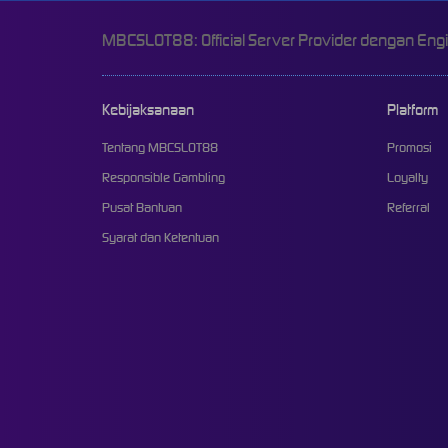
MBCSLOT88: Official Server Provider dengan Eng
Kebijaksanaan
Platform
Tentang MBCSLOT88
Promosi
Responsible Gambling
Loyalty
Pusat Bantuan
Referral
Syarat dan Ketentuan