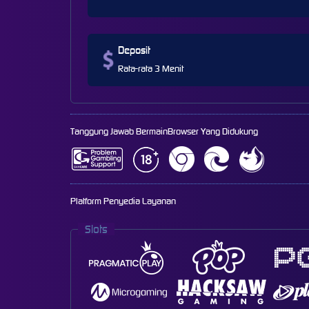
Deposit
Rata-rata 3 Menit
Tanggung Jawab Bermain
Browser Yang Didukung
Platform Penyedia Layanan
Slots