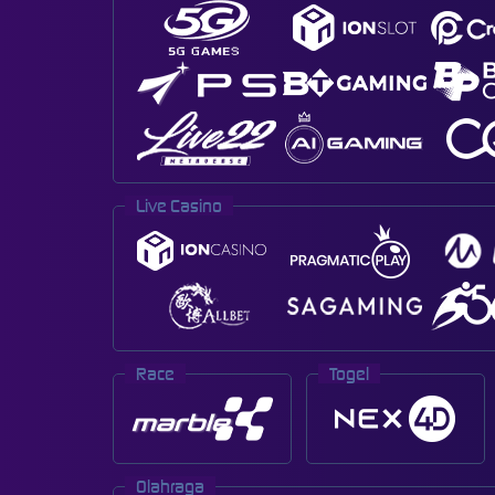
Live Casino
Race
Togel
Olahraga