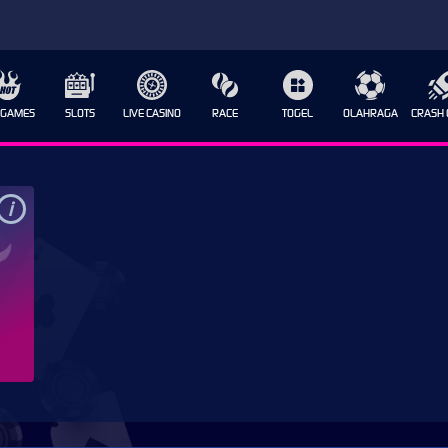
 GAMES
SLOTS
LIVE CASINO
RACE
TOGEL
OLAHRAGA
CRASH
i