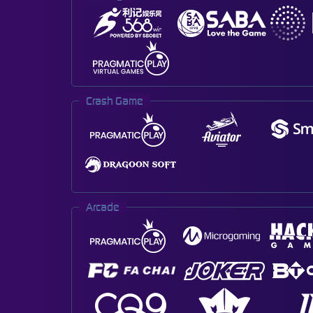
Crash Game
Arcade