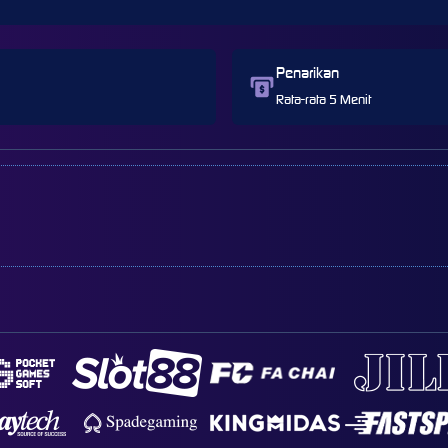
Penarikan
Rata-rata 5 Menit