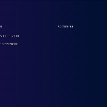
n
Komunitas
85933597430
1265579316