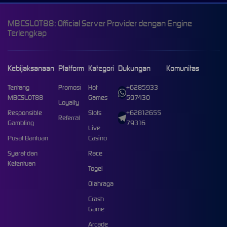
MBCSLOT88: Official Server Provider dengan Engine
Terlengkap
Kebijaksanaan
Platform
Kategori
Dukungan
Komunitas
Tentang
Promosi
Hot
+6285933
MBCSLOT88
Games
597430
Loyalty
Responsible
Slots
+62812655
Referral
Gambling
79316
Live
Pusat Bantuan
Casino
Syarat dan
Race
Ketentuan
Togel
Olahraga
Crash
Game
Arcade