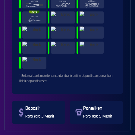
* Selama bank maintenance dan bank offline deposit dan penarikan
tidak dapat diproses
Deposit
Penarikan
Rata-rata 3 Menit
Rata-rata 5 Menit