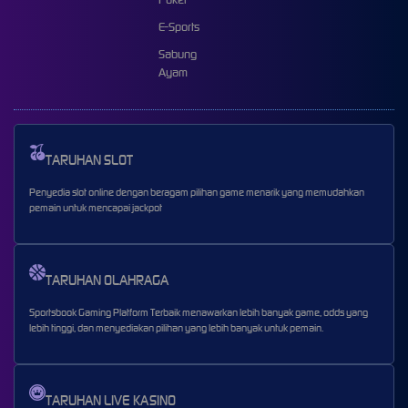
E-Sports
Sabung
Ayam
TARUHAN SLOT
Penyedia slot online dengan beragam pilihan game menarik yang memudahkan
pemain untuk mencapai jackpot
TARUHAN OLAHRAGA
Sportsbook Gaming Platform Terbaik menawarkan lebih banyak game, odds yang
lebih tinggi, dan menyediakan pilihan yang lebih banyak untuk pemain.
TARUHAN LIVE KASINO