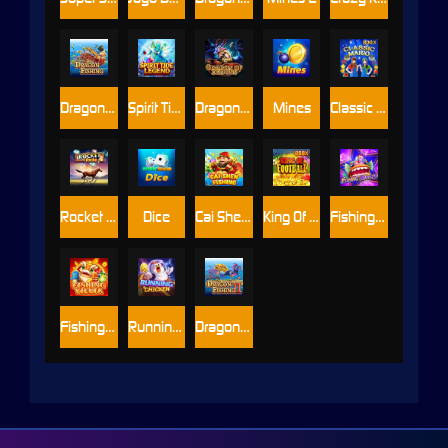
Dragon Fishing
Spirit Tide Legend
Dragon of Demons
Mines
Classic Mario
Rocket Derby
Dice
Cai Shen Fishing
King Of Football
Fishing Disco
Fishing YiLuFa
Running Chicken
Dragon Fishing II