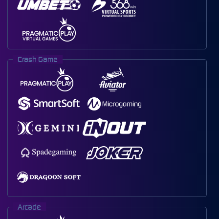
Crash Game
Arcade