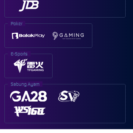
Poker
E-Sports
Sabung Ayam