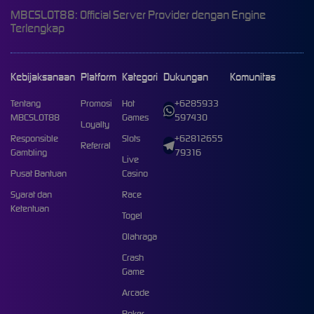
MBCSLOT88: Official Server Provider dengan Engine
Terlengkap
Kebijaksanaan
Platform
Kategori
Dukungan
Komunitas
Tentang
Promosi
Hot
+6285933
MBCSLOT88
Games
597430
Loyalty
Responsible
Slots
+62812655
Referral
Gambling
79316
Live
Pusat Bantuan
Casino
Syarat dan
Race
Ketentuan
Togel
Olahraga
Crash
Game
Arcade
Poker