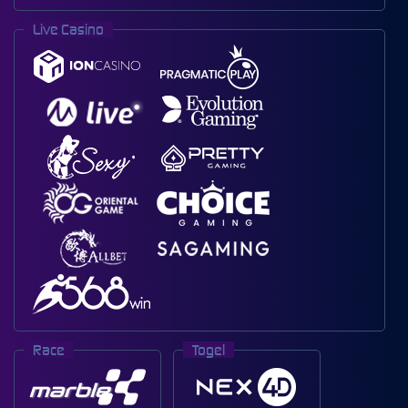
Live Casino
Race
Togel