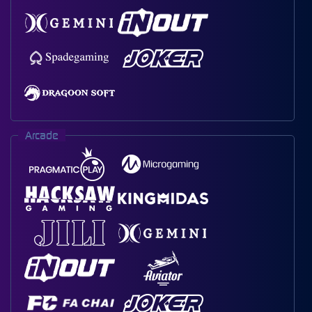
Arcade