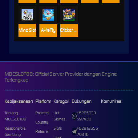
Mine Slot
AviaFly
Cricket Road
MBCSLOT88: Official Server Provider dengan Engine
Terlengkap
Kebijaksanaan
Platform
Kategori
Dukungan
Komunitas
Tentang
Promosi
Hot
+6285933
MBCSLOT88
Games
597430
Loyalty
Responsible
Slots
+62812655
Referral
Gambling
79316
Live