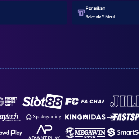
Penarikan
Rata-rata 5 Menit