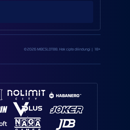
©2026 MBCSLOT88. Hak cipta dilindungi | 18+