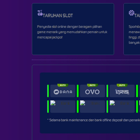
TARUHAN SLOT
TA
Penyedia slot online dengan beragam pilihan
Sportsb
game menarik yang memudahkan pemain untuk
menawar
mencapai jackpot
tinggi,
banyak 
* Selama bank maintenance dan bank offline deposit dan penarik