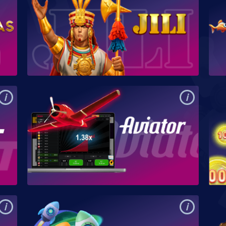
i
i
i
i