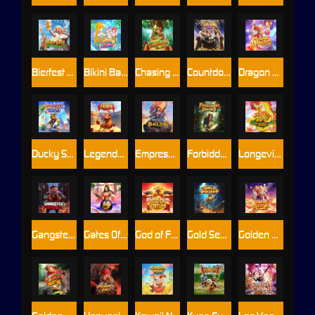
Bierfest Delight
Bikini Babes
Chasing Leprechaun Coins
Countdown to Fortune
Dragon Wonder
Ducky Spin
Legendary El Toro
Empress of the Black Seas
Forbidden Island
Longevity dragon(Fulong)
Gangster's Paradise
Gates Of Kunlun
God of Fortune
Gold Seekers
Golden Gallop