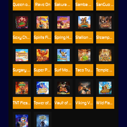
Queen of Aztec
Rave On
Sakura Neko
Samba Fiesta
SanGuo - The Brotherhood
Sexy Christmas Sirens
Spirits Fiesta
Spring Harvest
Stallion Princess
Steampunk Reloaded
Surgary bonanza
Super Phoenix
Surf Monkey
Taco Truck Delight
Temple of Gods
TNT Fiesta
Tower of Riches
Vault of Riches
Viking Valor
Wild Fish Hunter