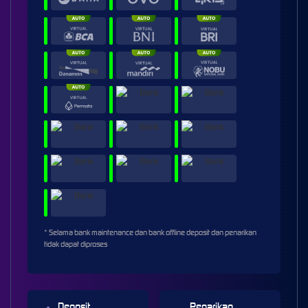
* Selama bank maintenance dan bank offline deposit dan penarikan
tidak dapat diproses
Deposit
Penarikan