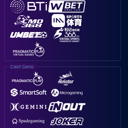
Crash Game