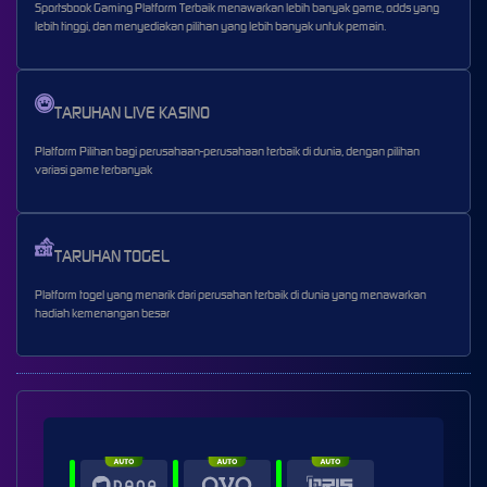
Sportsbook Gaming Platform Terbaik menawarkan lebih banyak game, odds yang
lebih tinggi, dan menyediakan pilihan yang lebih banyak untuk pemain.
TARUHAN LIVE KASINO
Platform Pilihan bagi perusahaan-perusahaan terbaik di dunia, dengan pilihan
variasi game terbanyak
TARUHAN TOGEL
Platform togel yang menarik dari perusahan terbaik di dunia yang menawarkan
hadiah kemenangan besar