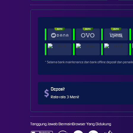
* Selama bank maintenance dan bank offline deposit dan penarik
Deposit
Rata-rata 3 Menit
Tanggung Jawab Bermain
Browser Yang Didukung