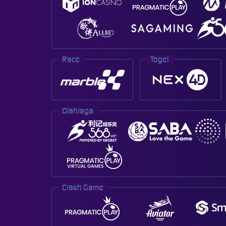
Race
Togel
Olahraga
Crash Game