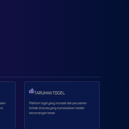
TARUHAN TOGEL
haan
Platform togel yang menarik dari perusahan
ame
terbaik di dunia yang menawarkan hadiah
kemenangan besar