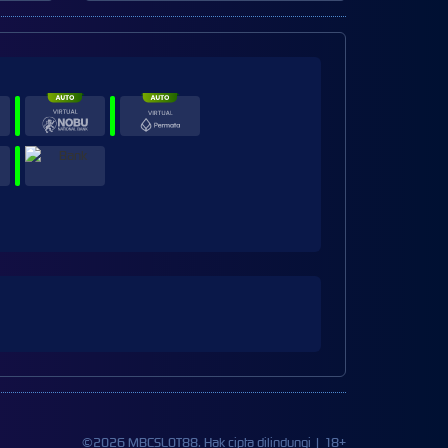
©2026 MBCSLOT88. Hak cipta dilindungi | 18+