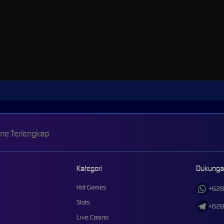
ine Terlengkap
Kategori
Dukunga
Hot Games
+62
Slots
+628
Live Casino