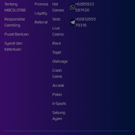
Tentang
Promosi
Hot
+6285933
MBCSLOT88
Games
597430
Loyalty
Responsible
Slots
+62812655
Referral
Gambling
79316
Live
Pusat Bantuan
Casino
Syarat dan
Race
Ketentuan
Togel
Olahraga
Crash
Game
Arcade
Poker
E-Sports
Sabung
Ayam