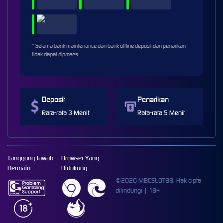
* Selama bank maintenance dan bank offline deposit dan penarikan
tidak dapat diproses
Deposit
Penarikan
Rata-rata 3 Menit
Rata-rata 5 Menit
Tanggung Jawab
Browser Yang
Bermain
Didukung
©2026 MBCSLOT88. Hak cipta
dilindungi | 18+