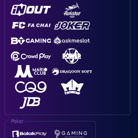
Poker