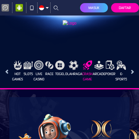
MASUK
DAFTAR
HOT
SLOTS
LIVE
RACE
TOGEL
OLAHRAGA
CRASH
ARCADE
POKER
E-
SABUN
GAMES
CASINO
GAME
SPORTS
AYAM