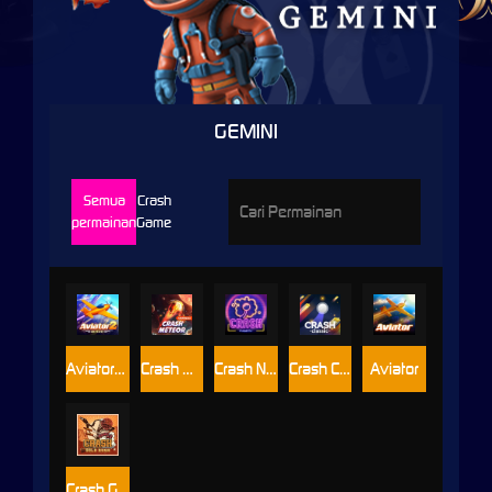
GEMINI
Semua
Crash
permainan
Game
Aviator2-Sky Elite
Crash Meteor
Crash Neon
Crash Classic
Aviator
Crash Gold Rush