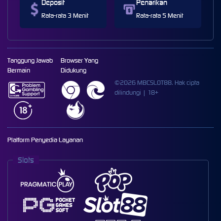
Deposit
Penarikan
Rata-rata 3 Menit
Rata-rata 5 Menit
Tanggung Jawab
Browser Yang
Bermain
Didukung
©2026 MBCSLOT88. Hak cipta
dilindungi | 18+
Platform Penyedia Layanan
Slots