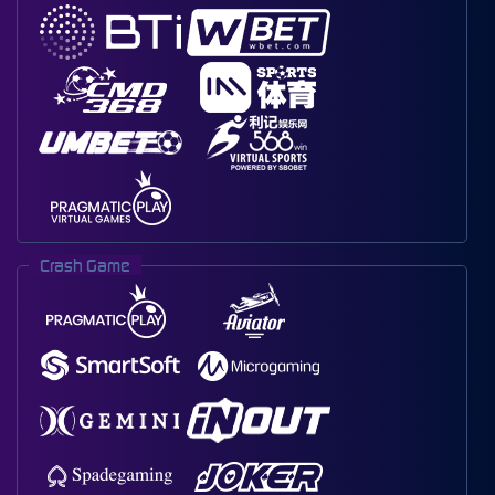
Crash Game