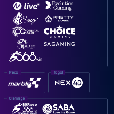
Race
Togel
Olahraga