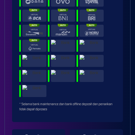
* Selama bank maintenance dan bank offline deposit dan penarikan
tidak dapat diproses