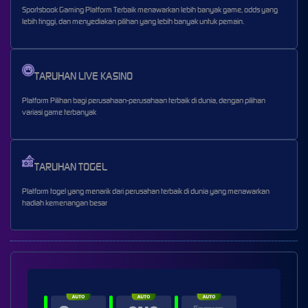
Sportsbook Gaming Platform Terbaik menawarkan lebih banyak game, odds yang
lebih tinggi, dan menyediakan pilihan yang lebih banyak untuk pemain.
TARUHAN LIVE KASINO
Platform Pilihan bagi perusahaan-perusahaan terbaik di dunia, dengan pilihan
variasi game terbanyak
TARUHAN TOGEL
Platform togel yang menarik dari perusahan terbaik di dunia yang menawarkan
hadiah kemenangan besar