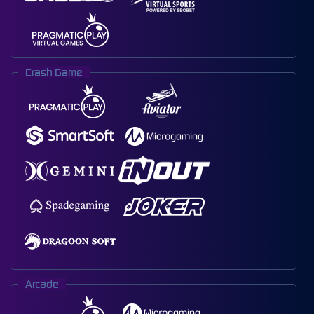
Crash Game
Arcade