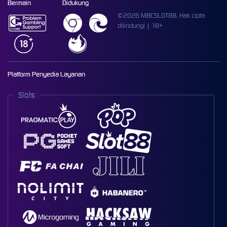
Bermain
Didukung
©2026 MBCSLOT88. Hak cipta
dilindungi | 18+
Platform Penyedia Layanan
Slots