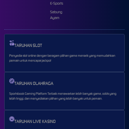
E-Sports
Sabung
Ayam
TARUHAN SLOT
Penyedia slot online dengan beragam pilihan game menarik yang memudahkan
pemain untuk mencapai jackpot
TARUHAN OLAHRAGA
Sportsbook Gaming Platform Terbaik menawarkan lebih banyak game, odds yang
lebih tinggi, dan menyediakan pilihan yang lebih banyak untuk pemain.
TARUHAN LIVE KASINO