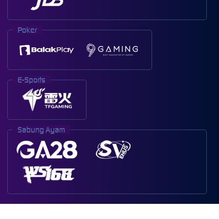
Poker
E-Sports
Sabung Ayam