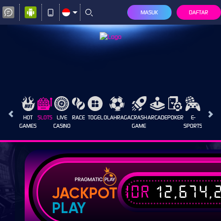
MASUK
DAFTAR
HOT
SLOTS
LIVE
RACE
TOGEL
OLAHRAGA
CRASH
ARCADE
POKER
E-
SABUN
GAMES
CASINO
GAME
SPORTS
AYAM
IDR
12,674,
JACKPOT
PLAY