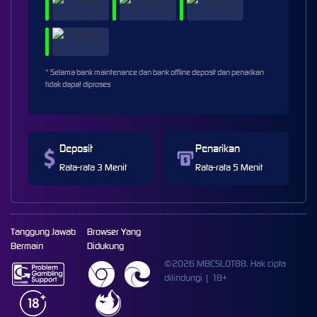
* Selama bank maintenance dan bank offline deposit dan penarikan
tidak dapat diproses
Deposit
Penarikan
Rata-rata 3 Menit
Rata-rata 5 Menit
Tanggung Jawab
Browser Yang
Bermain
Didukung
©2026 MBCSLOT88. Hak cipta
dilindungi | 18+