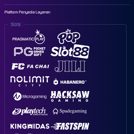
Platform Penyedia Layanan
Slots