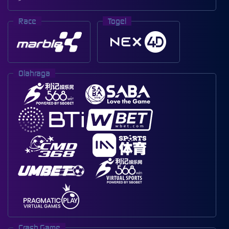
Race
Togel
Olahraga
Crash Game