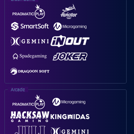
Arcade