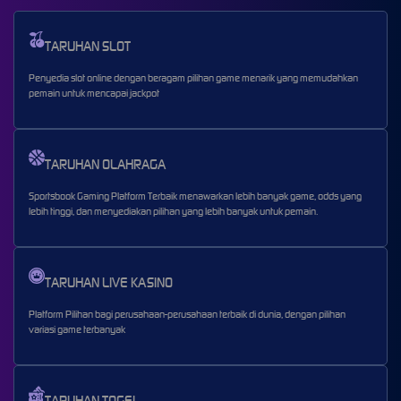
TARUHAN SLOT
Penyedia slot online dengan beragam pilihan game menarik yang memudahkan
pemain untuk mencapai jackpot
TARUHAN OLAHRAGA
Sportsbook Gaming Platform Terbaik menawarkan lebih banyak game, odds yang
lebih tinggi, dan menyediakan pilihan yang lebih banyak untuk pemain.
TARUHAN LIVE KASINO
Platform Pilihan bagi perusahaan-perusahaan terbaik di dunia, dengan pilihan
variasi game terbanyak
TARUHAN TOGEL