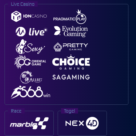
Live Casino
Race
Togel