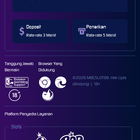
Deposit
Penarikan
Rata-rata 3 Menit
Rata-rata 5 Menit
Tanggung Jawab
Browser Yang
Bermain
Didukung
©2026 MBCSLOT88. Hak cipta
dilindungi | 18+
Platform Penyedia Layanan
Slots