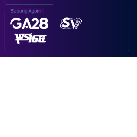
Sabung Ayam