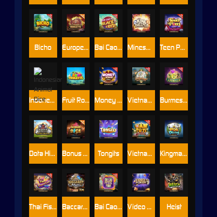
Bicho
European Roulette
Bai Cao Black & Red
Minesweeper
Teen Patti Versus
Indonesian Animal Dice
Fruit Roulette
Money Wheel Deluxe
Vietnam Fish Prawn Crab
Burmese 6 Animals
Dota Hi-Lo
Bonus Dice
Tongits
Vietnam Rock Paper Scissors
Kingmaker Pok Deng
Thai Fish Prawn Crab GO!
Baccarat: Multi
Bai Cao Mystic Four
Video Poker
Heist