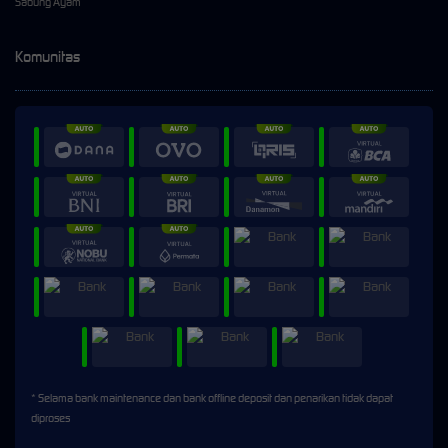
Sabung Ayam
Komunitas
* Selama bank maintenance dan bank offline deposit dan penarikan tidak dapat
diproses