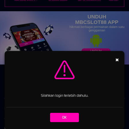
UNDUH
MBCSLOT88 APP
Nikmati berbagai permainan dalam satu
genggaman
UNDUH
×
PANDUAN INSTALASI
MBCSLOT88: Official Server Provider dengan Engine
Terlengkap
Silahkan login terlebih dahulu.
Kebijaksanaan
Platform
OK
Tentang MBCSLOT88
Promosi
Responsible Gambling
Loyalty